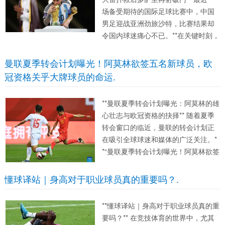
场备受期待的国际足球比赛中，中国
男足迎战亚洲劲旅沙特，比赛结果却
令国内球迷痛心不已。**在关键时刻，
国足未能守住阵地，10人应战的劣势
让沙特抓住机会，多萨里通过补射攻
曼联夏季转会计划曝光！阿莫林欲签五名新球员，欧
破王大雷把守的球门**。这场失利不仅
冠资格关乎大牌球员的命运.
是比分上的落...
**曼联夏季转会计划曝光：阿莫林的雄
心壮志与欧冠资格的抉择** 随着夏季
转会窗口的临近，曼联的转会计划正
在吸引全球球迷和媒体的广泛关注。*
*“曼联夏季转会计划曝光！阿莫林欲签
五名新球员，欧冠资格关乎大牌球员
的命运”，**这一消息无疑成为了足坛
懂球译站｜身高对于职业球员真的重要吗？.
的热门话题。本文将深入探讨曼联的
转会策略，分析阿莫林...
**懂球译站｜身高对于职业球员真的重
要吗？** 在竞技体育的世界中，尤其