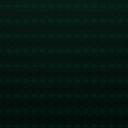
事务中采取了更为单边主义的政策，
其退出联合国人权理事会以及停止资
助巴勒斯坦救济机构这一系列举措不
仅成为全球舆论关注的焦点，同时也
皇家贝蒂斯vs塞维利亚：安东尼、伊斯科首发，古德
对世界政治格局以及人权体系产生了**
利、洛孔加出战.
深远影响**。以下我们将深...
**皇家贝蒂斯vs塞维利亚：一场聚焦安
东尼、伊斯科与中场对决的德比战**
西班牙安达卢西亚地区的足球德比有
着特殊的魔力，而本轮皇家贝蒂斯迎
战塞维利亚无疑吸引了无数球迷的目
光。这场比赛不仅因为是两个传统劲
旅的直接对决备受瞩目，更令人期待
海星TV：没守住！10人国足0-1落后沙特，王大雷扑救
的是双方阵容的排布，其中安东尼与
后多萨里再射破门.
伊斯科首发，而塞维利亚的...
**没守住！10人国足0-1落后沙特，王
大雷扑救后多萨里再射破门** 最近一