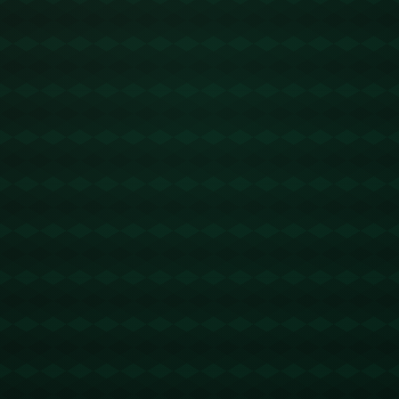
发展，女足逐渐走进公众视野并获得
越来越多的关注。在这样一个背景
下，纽卡斯尔女足和桑德兰女足在一
次次级别比赛中居然售出了28,600张
票，这无疑创下了队史纪录。**这不仅
西甲：主场大胜 赫罗纳队3-0巴拉多利德队.
突破了女足比赛的传统观众圈，还昭
示着女足未来发展的...
在西甲联赛的一个通常被认为较为风
平浪静的夜晚，赫罗纳队以一个**令人
印象深刻**的3-0战绩在主场大胜巴拉
多利德队，再次巩固了自己在本赛季
的竞争力。这一胜利不仅是一场简单
的比赛，也展现了赫罗纳队对本赛季
欧战席位的雄心。**赫罗纳队主场大胜
海星体育官网：美国退出联合国人权理事会，停止资
巴拉多利德队**成为近期西甲最引人注
助巴勒斯坦救济机构.
目的话题之一。本篇文章将深...
**美国退出联合国人权理事会，停止资
助巴勒斯坦救济机构：背后的深层原
因与全球影响** 近年来，美国在国际