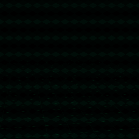
是在足球、篮球和排球等项目中，*身
高*往往被认为是决定一个运动员潜力
的重要因素之一。许多人甚至认为，
竞选职业球员的关键在于是否具有*天
赋身高*。然而，身高是否真的是决定
海星tv官网：常规赛主场胜利收官，华南虎力擒东北
职业生涯成功的唯一指标呢？这篇文
虎.
章将深入探讨这一问题，...
**常规赛主场胜利收官，华南虎力擒东
北虎** 在篮球联赛的赛场上，每一场
比赛都扣人心弦、充满悬念。但是当
常规赛接近尾声，那种竞争的白热化
更是显而易见。尤其是在关键之战
中，一方球队以主场胜利为赛季画下
完美句点，无疑会成为球迷心中的经
海星TV：奥运冠军陈梦，顺利完成毕业答辩九派新闻.
典瞬间。以“华南虎力擒东北虎”为例，
这场比赛不仅展现了两支强队的...
**奥运冠军陈梦，顺利完成毕业答辩
——解析运动员学术生活的双重挑战**
在激烈的赛场上，我们见证了运动员