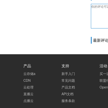
最新评
产品
支持
活动
云存储a
新手入门
买一
CDN
常见问题
联盟
云处理
产品文档
Ope
直播云
API文档
点播云
服务条款