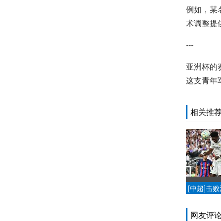
例如，某
术调整提
---
亚洲杯的
这支青年
相关推
[中超]击
斩获赛季首
网友评