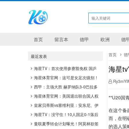
首页
留言本
德甲
欧洲
德
首页
德
最近发表
海星t
海星TV：首次使用参赛豁免权 国乒
多名主力缺席WTT仁川冠军赛央视体
海星体育官网：这可是女足次级别！
Ry3mYI
育.
纽卡女足vs桑德兰售出28600张票，创
西甲：主场大胜 赫罗纳队3-0巴拉多
队史纪录.
利德队.
海星体育官网：美国退出联合国人权
**U2
理事会，停止资助巴勒斯坦救济机构.
皇家贝蒂斯vs塞维利亚：安东尼、伊
在这个备
斯科首发，古德利、洛孔加出战.
海星TV：没守住！10人国足0-1落后
而，在明
沙特，王大雷扑救后多萨里再射破门.
曼联夏季转会计划曝光！阿莫林欲签
的选人策