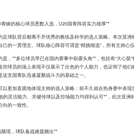
*主帅青睐的核心球员悉数入选，U20国青阵容实力雄厚**
的足球队背后都离不开优秀的教练及科学的选人策略。本次亚洲杯
自己的一贯理念。球队核心阵容可谓是“精挑细选”，所有主帅心
的是，**多位球员早已在国内赛事中崭露头角**，包括有“大心
这些球员的场上表现不仅展示了出色的个人能力，也证明了他们
是这支国青队迅速凝聚战斗力的基础之一。
可以更加直观地体现主帅的选人策略：前不久就在热身赛中表现
**他的灵活能力、关键传球以及控场能力均得到认可**，此次亚
方向的一致性。
*伤病频现，球队备战难题频出**