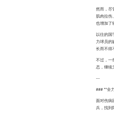
然而，尽
肌肉拉伤
也增加了
以往的国
力球员的
长而不得
不过，一
态，继续
---
### *
面对伤病
兵，找到