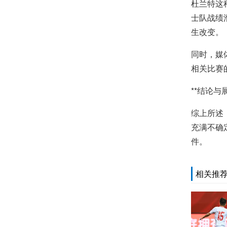
杜兰特这
士队战绩
生改变。
同时，媒
相关比赛
**结论与展
综上所述
充满不确
件。
相关推