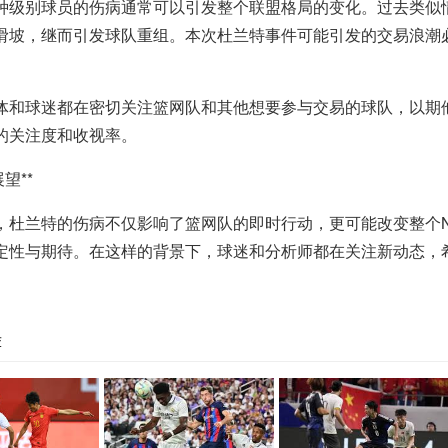
种级别球员的伤病通常可以引发整个联盟格局的变化。过去类似情
滑坡，继而引发球队重组。本次杜兰特事件可能引发的交易浪潮
体和球迷都在密切关注篮网队和其他想要参与交易的球队，以期
的关注度和收视率。
望**
，杜兰特的伤病不仅影响了篮网队的即时行动，更可能改变整个NB
定性与期待。在这样的背景下，球迷和分析师都在关注新动态，
荐