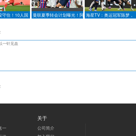
没守住！10人国
曼联夏季转会计划曝光！阿
海星TV：奥运冠军陈梦，
后沙特，王大雷扑
莫林欲签五名新球员，欧冠
顺利完成毕业答辩九派新
再射破门.
资格关乎大牌球员的命运.
闻.
论
论
关于
送一
公司简介