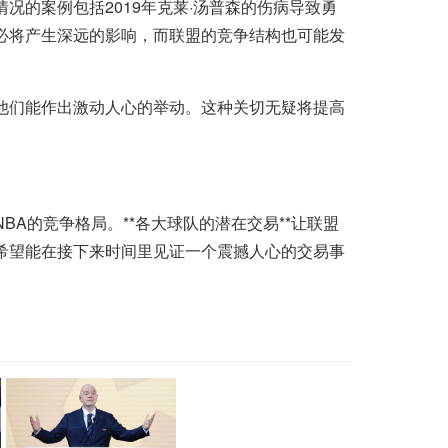
况的案例包括2019年克莱·汤普森的伤病导致勇
必将产生深远的影响，而联盟的竞争结构也可能发
他们能作出激动人心的举动。这种关切无疑将提高
A的竞争格局。**各大球队的潜在交易**让联盟
希望能在接下来时间里见证一个震撼人心的交易事