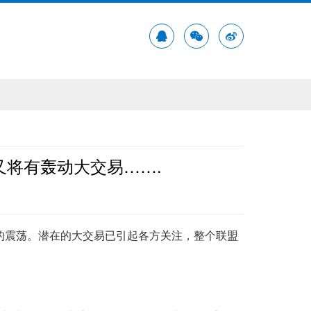
又将有轰动大交易…….
A的震荡。潜在的大交易已引起各方关注，整个联盟