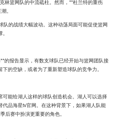
克林篮网队的中流砥柱。然而，**杜兰特的重伤
狂潮。
致球队的战绩大幅波动。这种动荡局面可能促使篮网
撑。
N**的报告显示，有数支球队已经开始与篮网团队接
留下的空缺，或者为了重新塑造球队的竞争力。
席可能给湖人这样的球队创造机会。湖人可以选择
代品海星tv官网。在这种背景下，如果湖人队能
在季后赛中扮演更重要的角色。