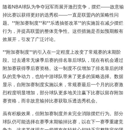
随着NBA球队为争夺冠军而展开激烈竞争，摆烂——故意输
掉比赛以获得更好的选秀权——一直是联盟内的策略性问
题。**附加赛制度**和**乐透抽签改革**的实施旨在减少摆烂
行为，并提高联盟的整体竞争性。这些措施是否如预期般有
效展开，引发了广泛讨论。
**附加赛制度**的引入在一定程度上改变了常规赛的末期阶
段。过去通常无缘季后赛的排名靠后球队，现在有机会通过
附加赛获得季后赛资格。这一制度不仅增加了排名靠后的球
队的竞争动力，也给中游球队带来了更多的策略选择。数据
显示，自附加赛制度实施以来，常规赛最后一个月的比赛激
烈程度明显增加，部分球队更多地关注赢下比赛以留存附加
赛资格，而非故意输掉比赛获取乐透选秀机会。
虽有积极效果，但附加赛制度并未完全消除摆烂行为。部分
球队仍可能选择在赛季末期输掉比赛，以在下一赛季重建竞
争力，这尤其体现在一些拥有年轻核心却缺乏完整阵容的团