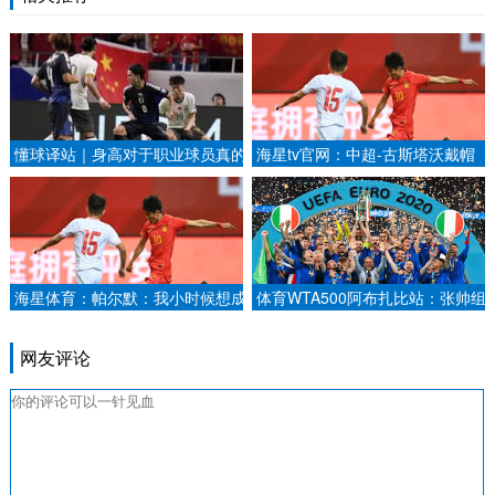
懂球译站｜身高对于职业球员真的
海星tv官网：中超-古斯塔沃戴帽
重要吗？.
武磊传射 海港5-0海牛取13连胜.
海星体育：帕尔默：我小时候想成
体育WTA500阿布扎比站：张帅组
为梅西，梅西和C罗我会选择梅西
合逆转夺女双冠军
网友评论