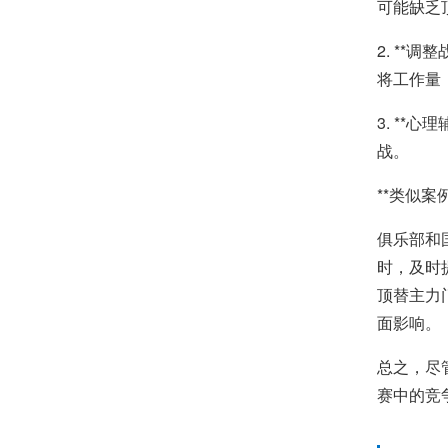
可能缺乏
2. *
将工作量
3. *
战。
**类似案
俱乐部和
时，及时
顶替主力
面影响。
总之，尽
赛中的竞