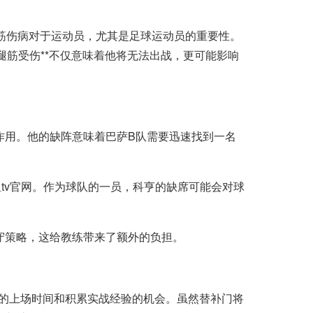
筋伤病对于运动员，尤其是足球运动员的重要性。
腿筋受伤**不仅意味着他将无法出战，更可能影响
代的作用。他的缺阵意味着巴萨B队需要迅速找到一名
海星tv官网。作为球队的一员，科亨的缺席可能会对球
虑防守策略，这给教练带来了额外的负担。
更多的上场时间和积累实战经验的机会。虽然替补门将