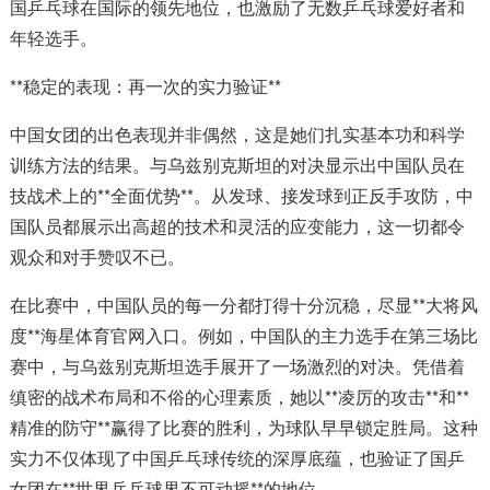
国乒乓球在国际的领先地位，也激励了无数乒乓球爱好者和
年轻选手。
**稳定的表现：再一次的实力验证**
中国女团的出色表现并非偶然，这是她们扎实基本功和科学
训练方法的结果。与乌兹别克斯坦的对决显示出中国队员在
技战术上的**全面优势**。从发球、接发球到正反手攻防，中
国队员都展示出高超的技术和灵活的应变能力，这一切都令
观众和对手赞叹不已。
在比赛中，中国队员的每一分都打得十分沉稳，尽显**大将风
度**海星体育官网入口。例如，中国队的主力选手在第三场比
赛中，与乌兹别克斯坦选手展开了一场激烈的对决。凭借着
缜密的战术布局和不俗的心理素质，她以**凌厉的攻击**和**
精准的防守**赢得了比赛的胜利，为球队早早锁定胜局。这种
实力不仅体现了中国乒乓球传统的深厚底蕴，也验证了国乒
女团在**世界乒乓球界不可动摇**的地位。