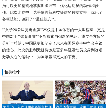
员可以更加精确地掌握训练细节，优化运动员的动作和步
伐。此次比赛中，选手依靠新科技提供的数据支持，优化了
各项技能，达到了**最佳状态**。
**女子20公里竞走金牌**不仅是中国体育的一大里程碑，更是
中国对于**体育事业**不断探索与创新的见证。通过全方位的
分析与总结，中国队更加坚定了未来在国际赛事中争金夺银
的信心。此次的胜利无疑将激励更多年轻运动员投身到这项
激动人心的运动中，为国家赢得更大的荣誉。
相关推荐
海星TV：首次使用参赛豁免权 国
海星体育官网：这可是女足次级