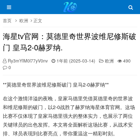
首页
欧洲
正文
海星tv官网：莫德里奇世界波维尼修斯破
门 皇马2-0赫罗纳.
Ry3mYIM0l77yV0nv
1年前 (2025-03-14)
欧洲
490
0
**莫德里奇世界波维尼修斯破门 皇马2-0赫罗纳**
在这个激情洋溢的夜晚，皇家马德里凭借莫德里奇的世界波
和维尼修斯的破门，以2-0战胜了赫罗纳海星体育官网。这场
比赛不仅体现了皇家马德里强大的整体实力，也展示了两位
关键球员的出色发挥。本文将全面解析这场比赛，从战术安
排、球员表现到比赛亮点，带你重温这一精彩时刻。