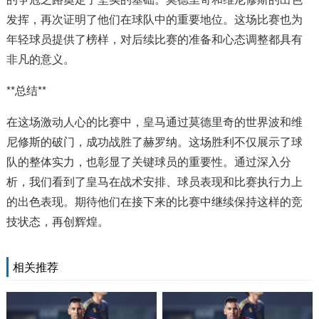
发挥，再次证明了他们在球队中的重要地位。这场比赛也为
年轻球员提供了榜样，对后续比赛的准备和心态调整都具有
非凡的意义。
**总结**
在这场激动人心的比赛中，皇马通过莫德里奇的世界波和维
尼修斯的破门，成功战胜了赫罗纳。这场胜利不仅展示了球
队的整体实力，也彰显了关键球员的重要性。通过深入分
析，我们看到了皇马在战术安排、球员表现和比赛执行力上
的出色表现。期待他们在接下来的比赛中继续保持这样的竞
技状态，再创辉煌。
相关推荐