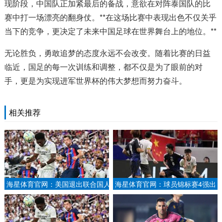
现阶段，中国队正加紧最后的备战，意欲在对阵泰国队的比
赛中打一场漂亮的翻身仗。**在这场比赛中表现出色不仅关乎
当下的竞争，更决定了未来中国足球在世界舞台上的地位。**
无论胜负，勇敢追梦的态度永远不会改变。随着比赛的日益
临近，国足的每一次训练和调整，都不仅是为了眼前的对
手，更是为实现进军世界杯的伟大梦想而努力奋斗。
相关推荐
海星体育官网：美国退出联合国人
海星体育官网：球员锦标赛4强出
权理事会，停止资助巴勒斯坦救济
炉！中国独苗出局，肖国栋遭到.
机构.