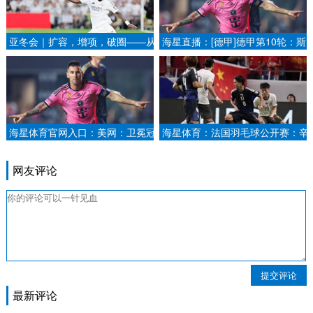
亚冬会｜扩容，增项，破圈——从
海星直播：[德甲]德甲第10轮：斯
亚冬会首次参赛国说开去2025-
图加特VS法兰克福.
02-12.
海星体育官网入口：美网：卫冕冠
海星体育：法国羽毛球公开赛：辛
军高夫第四圈比赛爆冷出局
德胡爆冷败高桥沙也加
网友评论
提交评论
最新评论