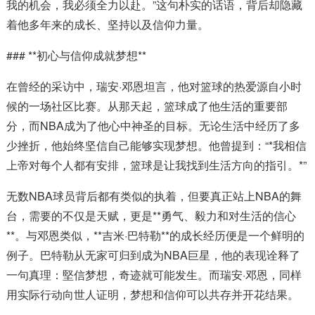
我的机会，我必须全力以赴。”这句朴实的话语，背后却隐藏
着他多年来的成长、坚持以及信仰力量。
### **初心与信仰成就梦想**
在曾经的采访中，瑞安·邓恩坦言，他对篮球的热爱源自小时
候的一场社区比赛。从那天起，篮球成了他生活的重要部
分，而NBA成为了他心中神圣的目标。无论生活中经历了多
少挫折，他始终坚信自己能够实现梦想。他曾提到：“*我相信
上帝对每个人都有安排，篮球是让我找到生活方向的指引。*”
无数NBA球员背后都有类似的执着，但要真正站上NBA的舞
台，需要的不仅是天赋，更是**勇气、毅力和对生活的信心
**。与邓恩类似，**吉米·巴特勒**的成长经历便是一个鲜明的
例子。巴特勒从无家可归到成为NBA巨星，他的表现诠释了
一句真理：堅信梦想，奇迹就可能发生。而瑞安·邓恩，同样
用实际行动向世人证明，梦想和信仰可以共存并开花结果。