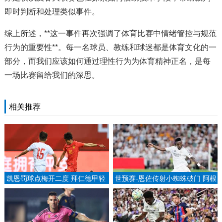
即时判断和处理类似事件。
综上所述，**这一事件再次强调了体育比赛中情绪管控与规范
行为的重要性**。每一名球员、教练和球迷都是体育文化的一
部分，而我们应该如何通过理性行为为体育精神正名，是每
一场比赛留给我们的深思。
相关推荐
凯恩罚球点梅开二度 拜仁德甲轻
世预赛-恩佐传射小蜘蛛破门 阿根
取不来梅.
廷4-1双杀巴西.