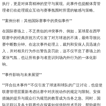
执行，更是对体育精神的坚守与展现。此事件也提醒体育管
理者们在处理观众互动与赛事氛围时所需的敏感与策略。
**案例分析：其他国际赛事中的类似事件**
在国际赛场上，不乏类似的冲突事件。例如，某球星在西甲
联赛中的经典庆祝方式引发了对方球迷的不满，最终导致比
赛中断数分钟。在这次事件处理上，裁判和安保人员迅速介
入，并对相关行为作出警告及罚款，这不仅平息了赛场上的
紧张气氛，也让所有参与者意识到场内外行为的一体化影
响。
**事件影响与未来展望**
**拜合拉木事件**不仅引发了球迷和球队的广泛讨论，也促使
联赛管理层重新考虑比赛中对庆祝动作的规定与限制。安保
措施的提升与观众行为规范的教育成为当务之急。同时，国
际足联以及各大联赛也在探索如何借助技术手段，帮助裁判