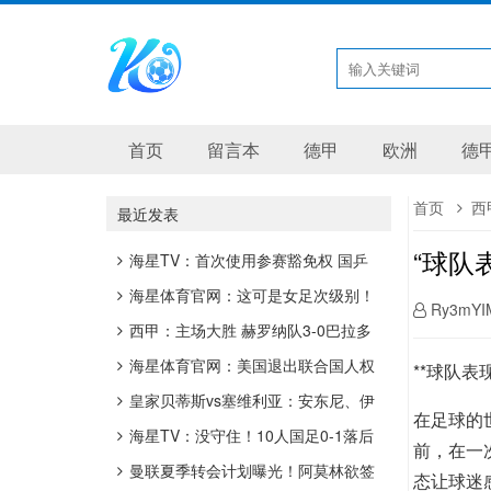
首页
留言本
德甲
欧洲
德
首页
西
最近发表
“球队
海星TV：首次使用参赛豁免权 国乒
多名主力缺席WTT仁川冠军赛央视体
海星体育官网：这可是女足次级别！
Ry3mYI
育.
纽卡女足vs桑德兰售出28600张票，创
西甲：主场大胜 赫罗纳队3-0巴拉多
队史纪录.
利德队.
海星体育官网：美国退出联合国人权
**球队
理事会，停止资助巴勒斯坦救济机构.
皇家贝蒂斯vs塞维利亚：安东尼、伊
在足球的
斯科首发，古德利、洛孔加出战.
海星TV：没守住！10人国足0-1落后
前，在一
沙特，王大雷扑救后多萨里再射破门.
曼联夏季转会计划曝光！阿莫林欲签
态让球迷