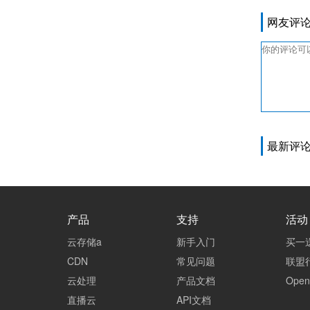
免权 国乒
WTT仁川
网友评
最新评
产品
支持
活动
云存储a
新手入门
买一
CDN
常见问题
联盟
云处理
产品文档
Ope
直播云
API文档