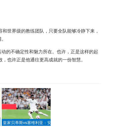
容和世界级的教练团队，只要全队能够冷静下来，
网。
足球运动的不确定性和魅力所在。也许，正是这样的起
败，也许正是他通往更高成就的一份智慧。
皇家贝蒂斯vs塞维利亚：安