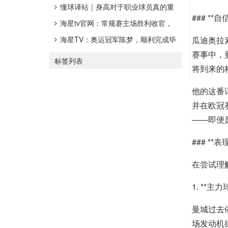
五名新球员，欧冠资格关乎大牌球员的
懂球译站｜身高对于职业球员真的重
### *
命运.
要吗？.
海星tv官网：常规赛主场胜利收官，
华南虎力擒东北虎.
海星TV：奥运冠军陈梦，顺利完成毕
瓜迪奥拉
赛事中，
业答辩九派新闻.
标签列表
将到来的
他的这番
并在欧冠
——即便
### *
在尝试理
1. **主
曼城过去
场发动机