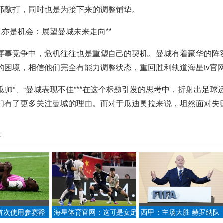
部敲打，同时也是为接下来的调整铺垫。
*危机亦是机会：展望曼城未来走向**
赛事竞争中，危机往往也是重塑自己的契机。曼城有着豪华的阵
的困境，相信他们完全有能力调整状态，重回胜利轨道海星tv官
词“瓜帅”、“曼城表现不佳”**在这个标题引发的思考中，折射出
们有了更多关注曼城的理由。而对于瓜迪奥拉来说，坦然面对失
荐
首次使用参赛豁
海星体育官网：这可是女足
西甲：主场大胜 赫罗纳队