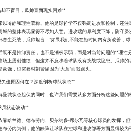
*自信却不盲目，瓜帅直面现实困难**
素以冷静和理性著称。他的足球哲学不仅强调进攻和控制，还注
曼城的整体表现显得不尽如人意。进攻端的犀利度下降，防守屡
杯赛生死战，瓜帅坦言：“如果我们不能在短时间内有所改善，球
话既不是推卸责任，也不是消极示弱，而是对当前问题的**理性
赛场上屡创佳绩，但这并不意味着球队没有挑战或隐患。瓜帅的
是豪强，也需要时刻警惕因为“大意”而栽跟头。
*表现欠佳原因何在？深度剖析球队状态**
解曼城状态起伏的同时，也许我们需要从多方面分析这些问题的
力球员状态波动**
依靠哈兰德、德布劳内、贝尔纳多-席尔瓦等核心球员的发挥，
德布劳内为例，他的缺阵让球队在控球和进攻部署方面显得较为