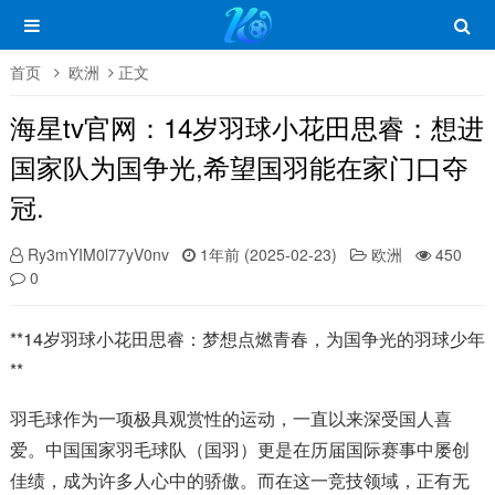
首页
欧洲
正文
海星tv官网：14岁羽球小花田思睿：想进
国家队为国争光,希望国羽能在家门口夺
冠.
Ry3mYIM0l77yV0nv
1年前 (2025-02-23)
欧洲
450
0
**14岁羽球小花田思睿：梦想点燃青春，为国争光的羽球少年
**
羽毛球作为一项极具观赏性的运动，一直以来深受国人喜
爱。中国国家羽毛球队（国羽）更是在历届国际赛事中屡创
佳绩，成为许多人心中的骄傲。而在这一竞技领域，正有无