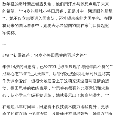
数年轻的羽球新星崭露头角，他们用汗水与梦想点燃了未来
的希望。**14岁的羽球小将田思睿，正是其中一颗耀眼的新星
**。她不仅立志要进入国家队，还希望未来能为国争光。在即
将到来的国际赛事中，她更表示希望国羽能在家门口捧起冠
军奖杯。
---
### **初露锋芒：14岁小将田思睿的羽球之路**
年仅14岁的田思睿，已经在羽毛球圈展现了与她年龄不符的**
成熟心态**和**过人天赋**。尽管初次接触羽毛球时只是将其
作为课余爱好，但很快她便爱上了这项充满速度与激情的运
动。据田思睿的教练表示，**“思睿有很强的比赛意识和求胜
心，从小学三年级开始训练，她就显示出了极高的潜力。”**
在短短几年时间里，田思睿不仅技战术能力迅猛提升，更学
会了如何在场上保持冷静，以最佳状态迎战强敌。她曾在**地