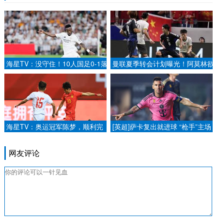
海星TV：没守住！10人国足0-1落
曼联夏季转会计划曝光！阿莫林欲
后沙特，王大雷扑救后多萨里再射
签五名新球员，欧冠资格关乎大牌
破门.
球员的命运.
海星TV：奥运冠军陈梦，顺利完
[英超]萨卡复出就进球 “枪手”主场
成毕业答辩九派新闻.
小胜富勒姆.
网友评论